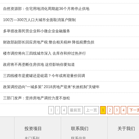
自然资源部：住宅用地消化周期超36个月将停止供地
100万—300万人口大城市全面取消落户限制
多举措改善民营企业和小微企业金融服务
财政部副部长回应房地产税:整合相关税种 降低税费负担
楼市调控将向三四线城市深入 去库存和抑过热并行
政府将不再垄断住房供地 这些影响你要知道
三四线楼市是蜜罐还是砒霜？今年或将迎量价回调
政策调控趋向“一城多策” 2018房地产迎来“长效机制”关键年
三部门发声：坚持房地产调控力度不放松
1
/
4
最前页
上一页
1
2
3
4
下一
投资项目
联系我们
关于我们
名门系列
联系信息