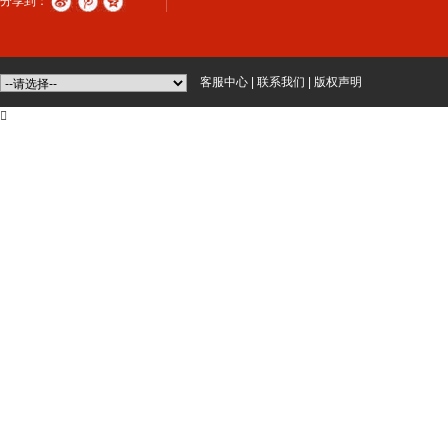
分享到：
客服中心
|
联系我们
|
版权声明
