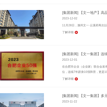
[集团新闻] 【文一地产】
2023-12-02
11月28日，滁州文一·云溪府再
了解详细
[集团新闻] 【文一集团】连
2023-12-01
在合肥市企业（企业家）联合会发布的
位，连续7年跻身10强阵营，更是
了解详细
[集团新闻] 【文一集团】多
2023-11-22