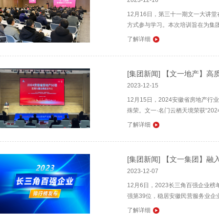
2023-12-16
12月16日，第三十一期文一大讲
方式参与学习。本次培训旨在为集团
了解详细
[集团新闻] 【文一地产】高
2023-12-15
12月15日，2024安徽省房地产
殊荣。文一·名门云栖天境荣获“20
了解详细
[集团新闻] 【文一集团】
2023-12-07
12月6日，2023长三角百强企业
强第39位，稳居安徽民营服务业企
了解详细